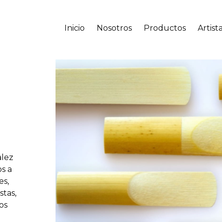
Inicio
Nosotros
Productos
Artist
alez
s a
es,
stas,
os