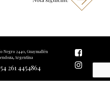
ío Negro 2440, Guaymallén
endoza, Argentina
54 261 4454864