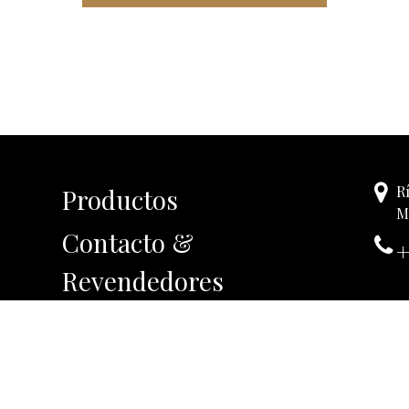
R
Productos
M
Contacto &
+
Revendedores
Todos los derechos reservados © Gonzalez Reeds 2026