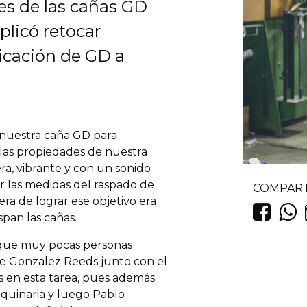
es de las cañas GD
plicó retocar
icación de GD a
 nuestra caña GD para
 las propiedades de nuestra
a, vibrante y con un sonido
r las medidas del raspado de
COMPART
ra de lograr ese objetivo era
span las cañas.
, que muy pocas personas
de Gonzalez Reeds junto con el
mos en esta tarea, pues además
aquinaria y luego Pablo