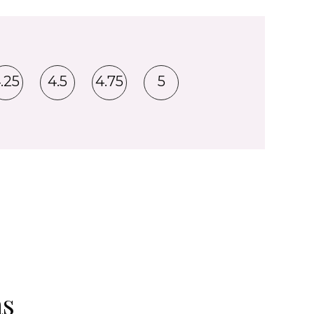
.25
4.5
4.75
5
as