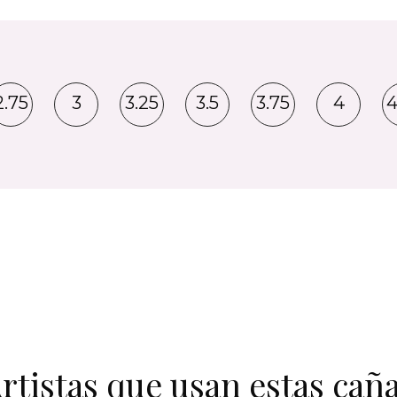
2.75
3
3.25
3.5
3.75
4
4
rtistas que usan estas cañ