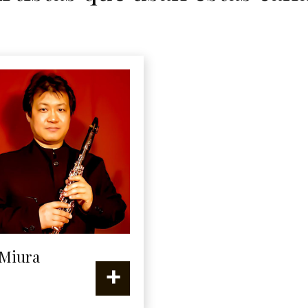
 Miura
+