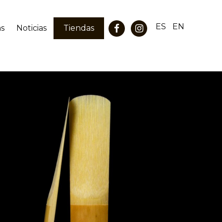
ES
EN
as
Noticias
Tiendas