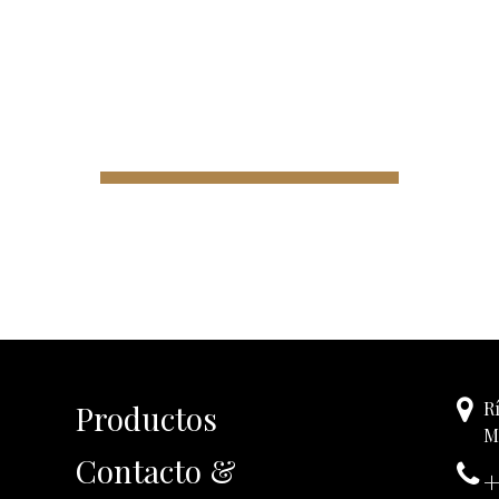
R
Productos
M
Contacto &
+